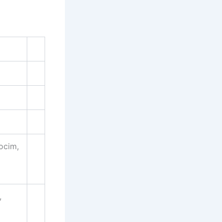
ocim,
,