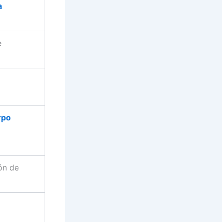
a
e
rpo
ón de