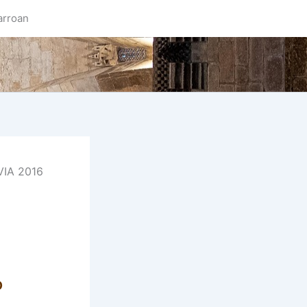
arroan
IA 2016
O