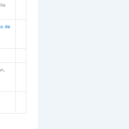
lla
mo de
n,