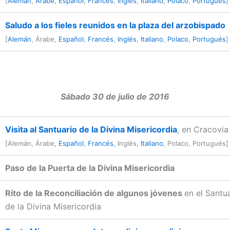
[
Alemán
,
Árabe
,
Español
,
Francés
,
Inglés
,
Italiano
,
Polaco
,
Portugués
]
Saludo a los fieles reunidos en la plaza del arzobispado
[
Alemán
, Árabe,
Español
,
Francés
,
Inglés
,
Italiano
,
Polaco
,
Portugués
]
Sábado 30 de julio de 2016
Visita al Santuario de la Divina Misericordia
, en Cracovia
[Alemán, Árabe,
Español
,
Francés
, Inglés,
Italiano
, Polaco, Portugués]
Paso de la Puerta de la Divina Misericordia
Rito de la Reconciliación de algunos jóvenes
en el Santu
de la Divina Misericordia