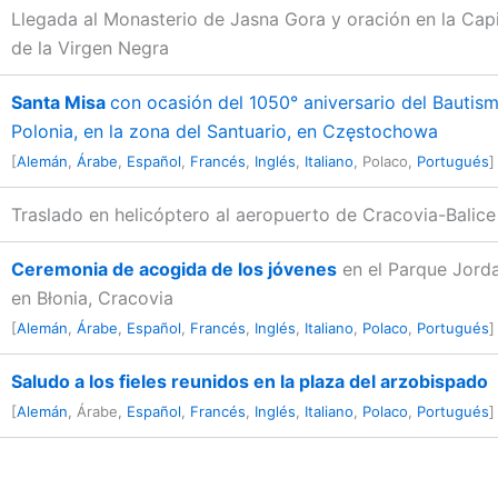
Llegada al Monasterio de Jasna Gora y oración en la Capi
de la Virgen Negra
Santa Misa
con ocasión del 1050° aniversario del Bautis
Polonia, en la zona del Santuario, en Częstochowa
[
Alemán
,
Árabe
,
Español
,
Francés
,
Inglés
,
Italiano
, Polaco,
Portugués
]
Traslado en helicóptero al aeropuerto de Cracovia-Balice
Ceremonia de acogida de los jóvenes
en el Parque Jorda
en Błonia, Cracovia
[
Alemán
,
Árabe
,
Español
,
Francés
,
Inglés
,
Italiano
,
Polaco
,
Portugués
]
Saludo a los fieles reunidos en la plaza del arzobispado
[
Alemán
, Árabe,
Español
,
Francés
,
Inglés
,
Italiano
,
Polaco
,
Portugués
]