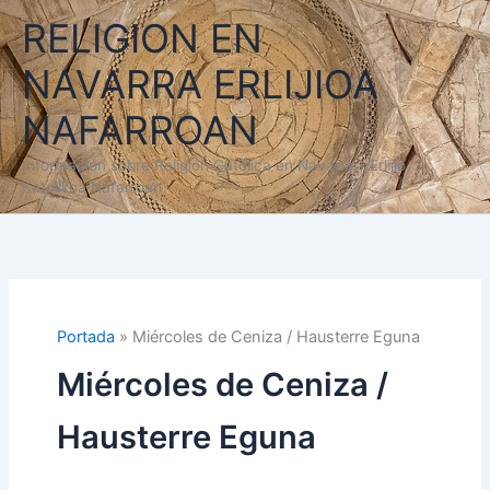
Ir
RELIGION EN
al
contenido
NAVARRA ERLIJIOA
NAFARROAN
Información sobre Religión Católica en Navarra - Erlijio
Katolikoa Nafarroan
Portada
»
Miércoles de Ceniza / Hausterre Eguna
Miércoles de Ceniza /
Hausterre Eguna