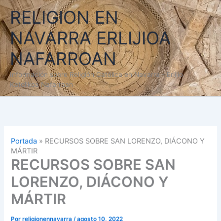
Ir
RELIGION EN
al
contenido
NAVARRA ERLIJIOA
NAFARROAN
Información sobre Religión Católica en Navarra - Erlijio
Katolikoa Nafarroan
Portada
»
RECURSOS SOBRE SAN LORENZO, DIÁCONO Y
MÁRTIR
RECURSOS SOBRE SAN
LORENZO, DIÁCONO Y
MÁRTIR
Por
religionennavarra
/
agosto 10, 2022