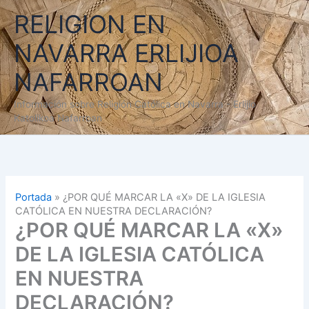
Ir
RELIGION EN
al
contenido
NAVARRA ERLIJIOA
NAFARROAN
Información sobre Religión Católica en Navarra - Erlijio
Katolikoa Nafarroan
Portada
»
¿POR QUÉ MARCAR LA «X» DE LA IGLESIA
CATÓLICA EN NUESTRA DECLARACIÓN?
¿POR QUÉ MARCAR LA «X»
DE LA IGLESIA CATÓLICA
EN NUESTRA
DECLARACIÓN?