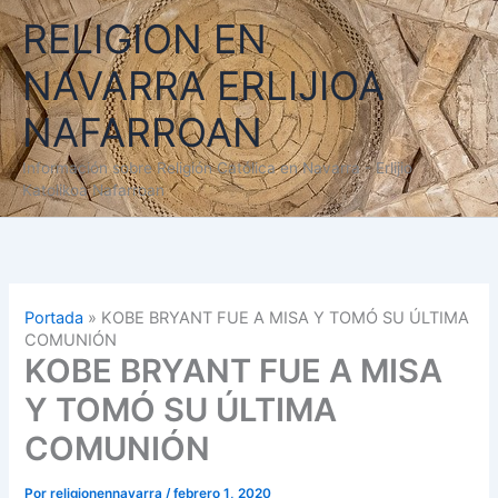
Ir
RELIGION EN
al
contenido
NAVARRA ERLIJIOA
NAFARROAN
Información sobre Religión Católica en Navarra - Erlijio
Katolikoa Nafarroan
Portada
»
KOBE BRYANT FUE A MISA Y TOMÓ SU ÚLTIMA
COMUNIÓN
KOBE BRYANT FUE A MISA
Y TOMÓ SU ÚLTIMA
COMUNIÓN
Por
religionennavarra
/
febrero 1, 2020