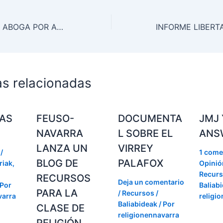
MONS. REIG PLA ABOGA POR APOYAR PARTIDOS NUEVOS QUE DEFIENDAN LA VIDA, EL MATRIMONIO Y LA FAMILIA
as relacionadas
RAS
FEUSO-
DOCUMENTA
JMJ
NAVARRA
L SOBRE EL
ANS
LANZA UN
VIRREY
/
1 come
BLOG DE
PALAFOX
riak
,
Opinión
Recurs
RECURSOS
Deja un comentario
 Por
Baliab
PARA LA
/
Recursos /
varra
religi
Baliabideak
/ Por
CLASE DE
religionennavarra
RELIGIÓN