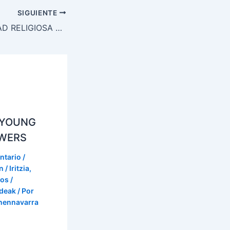
SIGUIENTE
INFORME LIBERTAD RELIGIOSA EN EL MUNDO 2014
 YOUNG
WERS
ntario
/
 / Iritzia
,
os /
ideak
/ Por
onennavarra