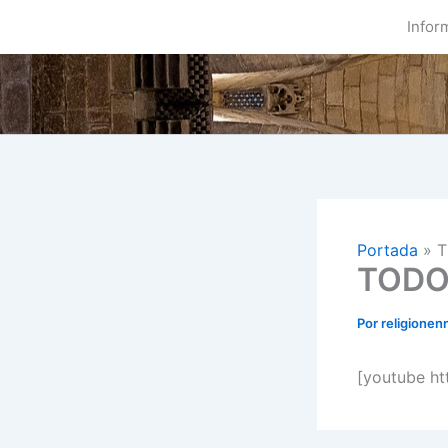
Ir
Infor
al
contenido
Portada
»
T
TODO
Por
religionen
[youtube h