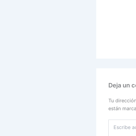
Deja un 
Tu direcció
están marc
Escribe
aquí...