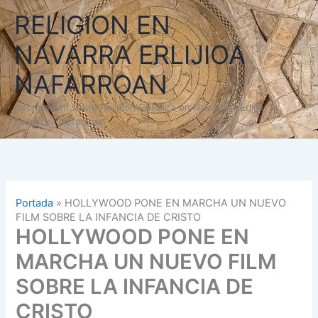
Ir
RELIGION EN
al
contenido
NAVARRA ERLIJIOA
NAFARROAN
Información sobre Religión Católica en Navarra - Erlijio
Katolikoa Nafarroan
Portada
»
HOLLYWOOD PONE EN MARCHA UN NUEVO
FILM SOBRE LA INFANCIA DE CRISTO
HOLLYWOOD PONE EN
MARCHA UN NUEVO FILM
SOBRE LA INFANCIA DE
CRISTO