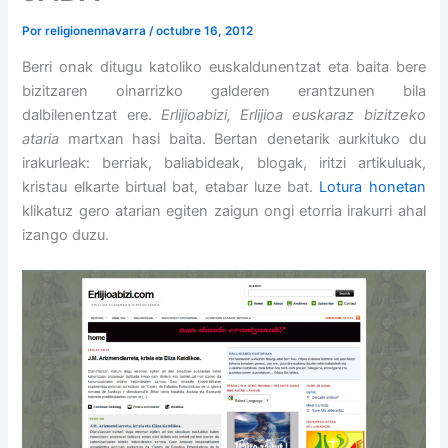
Por
religionennavarra
/
octubre 16, 2012
Berri onak ditugu katoliko euskaldunentzat eta baita bere
bizitzaren oinarrizko galderen erantzunen bila
dalbilenentzat ere.
Erlijioabizi, Erlijioa euskaraz bizitzeko
ataria
martxan hasi baita. Bertan denetarik aurkituko du
irakurleak: berriak, baliabideak, blogak, iritzi artikuluak,
kristau elkarte birtual bat, etabar luze bat.
Lotura honetan
klikatuz gero atarian egiten zaigun ongi etorria irakurri ahal
izango duzu.