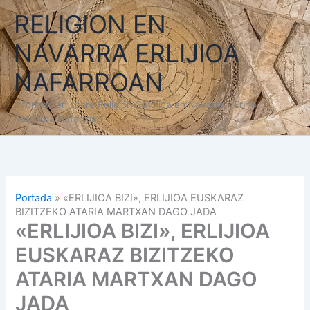
Ir
RELIGION EN
al
contenido
NAVARRA ERLIJIOA
NAFARROAN
Información sobre Religión Católica en Navarra - Erlijio
Katolikoa Nafarroan
Portada
»
«ERLIJIOA BIZI», ERLIJIOA EUSKARAZ
BIZITZEKO ATARIA MARTXAN DAGO JADA
«ERLIJIOA BIZI», ERLIJIOA
EUSKARAZ BIZITZEKO
ATARIA MARTXAN DAGO
JADA