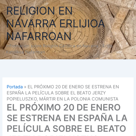
Ir
RELIGION EN
al
contenido
NAVARRA ERLIJIOA
NAFARROAN
Información sobre Religión Católica en Navarra - Erlijio
Katolikoa Nafarroan
Portada
»
EL PRÓXIMO 20 DE ENERO SE ESTRENA EN
ESPAÑA LA PELÍCULA SOBRE EL BEATO JERZY
POPIELUSZKO, MÁRTIR EN LA POLONIA COMUNISTA
EL PRÓXIMO 20 DE ENERO
SE ESTRENA EN ESPAÑA LA
PELÍCULA SOBRE EL BEATO