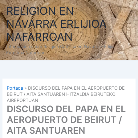
Ir
RELIGION EN
al
contenido
NAVARRA ERLIJIOA
NAFARROAN
Información sobre Religión Católica en Navarra - Erlijio
Katolikoa Nafarroan
Portada
»
DISCURSO DEL PAPA EN EL AEROPUERTO DE
BEIRUT / AITA SANTUAREN HITZALDIA BEIRUTEKO
AIREPORTUAN
DISCURSO DEL PAPA EN EL
AEROPUERTO DE BEIRUT /
AITA SANTUAREN