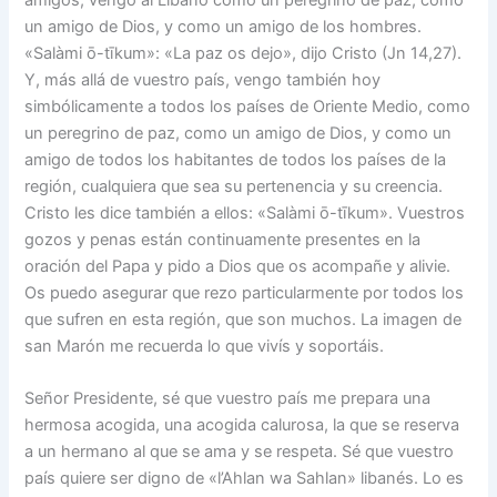
amigos, vengo al Líbano como un peregrino de paz, como
un amigo de Dios, y como un amigo de los hombres.
«Salàmi ō-tīkum»: «La paz os dejo», dijo Cristo (Jn 14,27).
Y, más allá de vuestro país, vengo también hoy
simbólicamente a todos los países de Oriente Medio, como
un peregrino de paz, como un amigo de Dios, y como un
amigo de todos los habitantes de todos los países de la
región, cualquiera que sea su pertenencia y su creencia.
Cristo les dice también a ellos: «Salàmi ō-tīkum». Vuestros
gozos y penas están continuamente presentes en la
oración del Papa y pido a Dios que os acompañe y alivie.
Os puedo asegurar que rezo particularmente por todos los
que sufren en esta región, que son muchos. La imagen de
san Marón me recuerda lo que vivís y soportáis.
Señor Presidente, sé que vuestro país me prepara una
hermosa acogida, una acogida calurosa, la que se reserva
a un hermano al que se ama y se respeta. Sé que vuestro
país quiere ser digno de «l’Ahlan wa Sahlan» libanés. Lo es