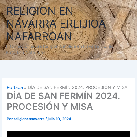
Ir
RELIGION EN
al
contenido
NAVARRA ERLIJIOA
NAFARROAN
Información sobre Religión Católica en Navarra - Erlijio
Katolikoa Nafarroan
Portada
»
DÍA DE SAN FERMÍN 2024. PROCESIÓN Y MISA
DÍA DE SAN FERMÍN 2024.
PROCESIÓN Y MISA
Por
religionennavarra
/
julio 10, 2024