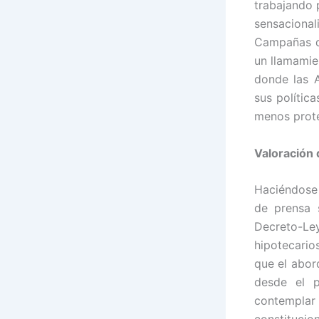
trabajando 
sensaciona
Campañas de
un llamamie
donde las A
sus política
menos prote
Valoración 
Haciéndose 
de prensa 
Decreto-Ley
hipotecario
que el abor
desde el p
contempla