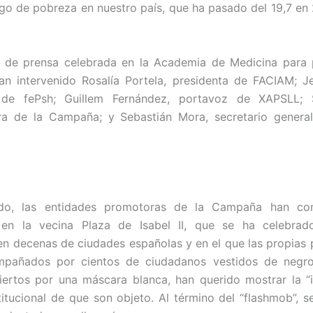
sgo de pobreza en nuestro país, que ha pasado del 19,7 en 
a de prensa celebrada en la Academia de Medicina para p
n intervenido Rosalía Portela, presidenta de FACIAM; Je
 de fePsh; Guillem Fernández, portavoz de XAPSLL; 
ra de la Campaña; y Sebastián Mora, secretario general
ido, las entidades promotoras de la Campaña han co
 en la vecina Plaza de Isabel II, que se ha celebra
en decenas de ciudades españolas y en el que las propias 
mpañados por cientos de ciudadanos vestidos de negr
iertos por una máscara blanca, han querido mostrar la “in
stitucional de que son objeto. Al término del “flashmob”, se