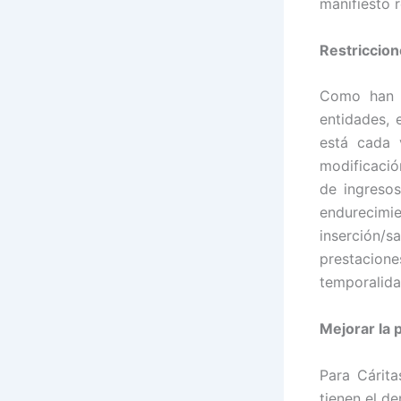
manifiesto 
Restriccion
Como han d
entidades, 
está cada 
modificació
de ingresos
endurecimi
inserción/
prestacion
temporalida
Mejorar la 
Para Cárit
tienen el d