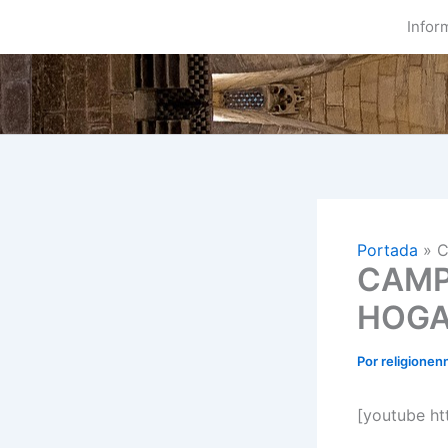
Ir
Infor
al
contenido
Portada
»
C
CAMP
HOGA
Por
religionen
[youtube h