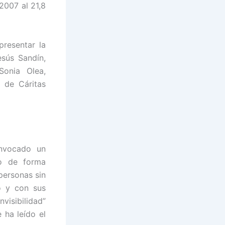
2007 al 21,8
resentar la
sús Sandín,
Sonia Olea,
 de Cáritas
nvocado un
do de forma
personas sin
o y con sus
visibilidad”
 ha leído el