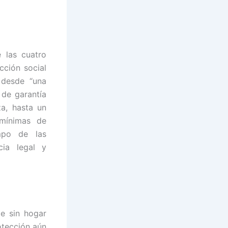
 las cuatro
cción social
 desde “una
 de garantía
za, hasta un
/mínimas de
empo de las
cia legal y
e sin hogar
otección aún