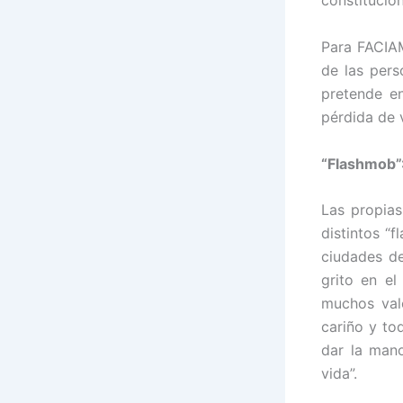
constitucio
Para FACIAM
de las pers
pretende en
pérdida de 
“Flashmob”:
Las propias
distintos “
ciudades de
grito en e
muchos valo
cariño y to
dar la man
vida”.