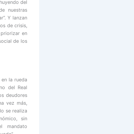
 huyendo del
de nuestras
r”. Y lanzan
s de crisis,
priorizar en
social de los
 en la rueda
no del Real
los deudores
una vez más,
o se realiza
nómico, sin
el mandato