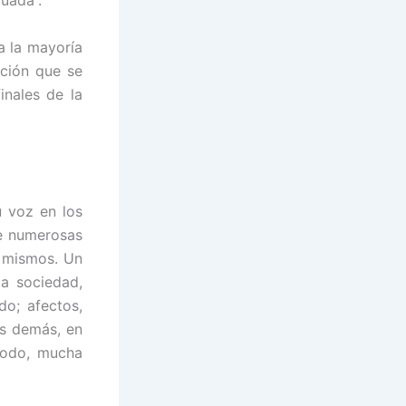
uada”.
a la mayoría
cción que se
inales de la
u voz en los
de numerosas
s mismos. Un
a sociedad,
do; afectos,
os demás, en
todo, mucha