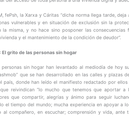
nal del acceso de toda persona a una vivienda digna y adec
, fePsh, la Xarxa y Cáritas “dicha norma llega tarde, deja 
onas vulnerables y en situación de exclusión sin la prote
 la misma, y no hace sino posponer las consecuencias f
vivienda y el mantenimiento de la condición de deudor”.
 El grito de las personas sin hogar
 personas sin hogar han levantado al mediodía de hoy s
flashmob” que se han desarrollado en las calles y plazas 
l país, donde han leído el manifiesto redactado por ello
l que reivindican “lo mucho que tenemos que aportar a l
res que compartir, alegrías y ánimo para seguir luchan
do el tiempo del mundo; mucha experiencia en apoyar a l
o al compañero, en escuchar; comprensión y vida, ante 