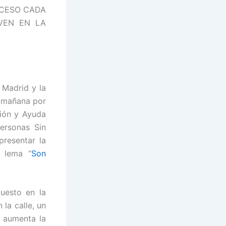
CCESO CADA
VEN EN LA
 Madrid y la
a mañana por
ción y Ayuda
ersonas Sin
resentar la
 lema “
Son
uesto en la
la calle, un
 aumenta la