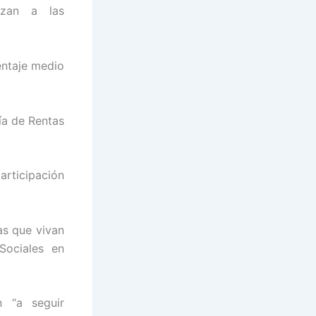
nzan a las
entaje medio
ía de Rentas
articipación
as que vivan
Sociales en
n “a seguir