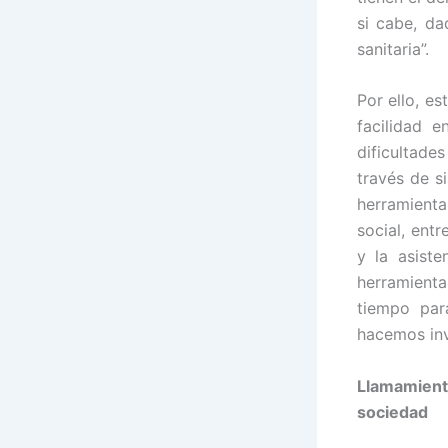
si cabe, da
sanitaria”.
Por ello, e
facilidad 
dificultade
través de s
herramienta
social, ent
y la asiste
herramient
tiempo par
hacemos invi
Llamamient
sociedad