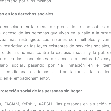
redactado por ellos mismos.
es en los derechos sociales
enunciado en la rueda de prensa los responsables de
el acceso de las personas que viven en la calle a la prote
vez más restringido. Las razones son múltiples y van
n restrictiva de las leyes existentes de servicios sociales,
 o de las normas contra la exclusión social y la pobre
ento en las condiciones de acceso a rentas básicas
salario social”, pasando por “la limitación en el ti
es, condicionada además su tramitación a la residen
d en el empadronamiento”.
protección social de las personas sin hogar
as, FACIAM, fePsh y XAPSLL “las personas en situación d
erecho a ser protegidas por nuestras normas, con mayor pr