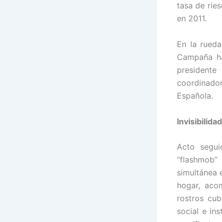
tasa de rie
en 2011.
En la rued
Campaña ha
presidente
coordinado
Española.
Invisibilidad
Acto segu
“flashmob”
simultánea 
hogar, aco
rostros cub
social e in