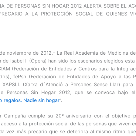
A DE PERSONAS SIN HOGAR 2012 ALERTA SOBRE EL A
PRECARIO A LA PROTECCIÓN SOCIAL DE QUIENES VI
de noviembre de 2012.- La Real Academia de Medicina de
a de Isabel II (Ópera) han sido los escenarios elegidos est
CIAM (Federación de Entidades y Centros para la Integra
dos), fePsh (Federación de Entidades de Apoyo a las P
a XAPSLL (Xarxa d´Atenció a Persones Sense Llar) para p
e Personas Sin Hogar 2012, que se convoca bajo el
o regalos. Nadie sin hogar
”.
la Campaña cumple su 20º aniversario con el objetivo p
 acceso a la protección social de las personas que viven en 
da vez más precario que se deteriora al mismo ritmo que