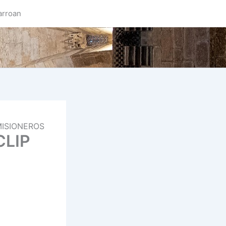
arroan
MISIONEROS
CLIP