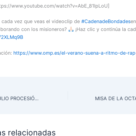
ttps://www.youtube.com/watch?v=AbE_81IpLoU]
 cada vez que veas el videoclip de
#
CadenadeBondades
en
aborando con los misioneros?
¡Haz clic y continúa la ca
ly/2XLMq9B
ación:
https://www.omp.es/el-verano-suena-a-ritmo-de-rap
MISA DE 7 DE JULIO PROCESIÓN DE SAN FERMÍN 2019
as relacionadas