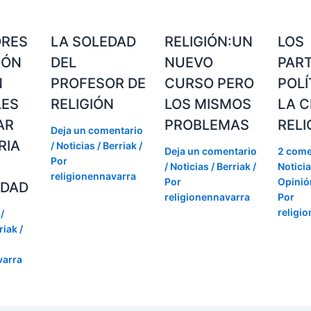
ORES
LA SOLEDAD
RELIGIÓN:UN
LOS
IÓN
DEL
NUEVO
PAR
N
PROFESOR DE
CURSO PERO
POLÍ
LES
RELIGIÓN
LOS MISMOS
LA C
AR
PROBLEMAS
RELI
Deja un comentario
RIA
/
Noticias / Berriak
/
Deja un comentario
2 come
Por
/
Noticias / Berriak
/
Noticia
religionennavarra
Por
Opinión
IDAD
religionennavarra
Por
religi
/
riak
/
varra