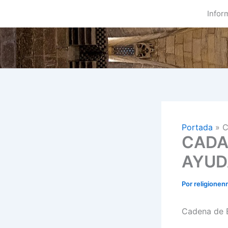
Ir
Infor
al
contenido
Portada
»
C
CADA
AYUD
Por
religionen
Cadena de B