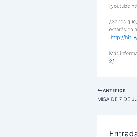
[youtube h
¿Sabes que,
estarás col
http://bit.
Más inform
2/
ANTERIOR
Entrad