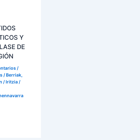
TIDOS
TICOS Y
LASE DE
GIÓN
ntarios
/
s / Berriak
,
 / Iritzia
/
onennavarra