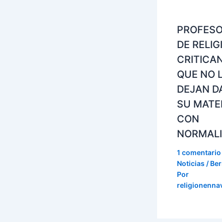
PROFES
DE RELIG
CRITICA
QUE NO 
DEJAN D
SU MATE
CON
NORMAL
1 comentario
Noticias / Ber
Por
religionenna