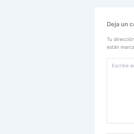
Deja un 
Tu direcció
están marc
Escribe
aquí...